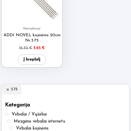
Metaliniai
ADDI NOVEL kojinėms 20cm
Nr.3.75
Original
Current
16.50
€
5.65
€
price
price
was:
is:
Į krepšelį
16.50 €.
5.65 €.
3.75
Kategorija
Virbalai / Vąšeliai
Mezgimo virbalai internetu
Virbalai kojinėms