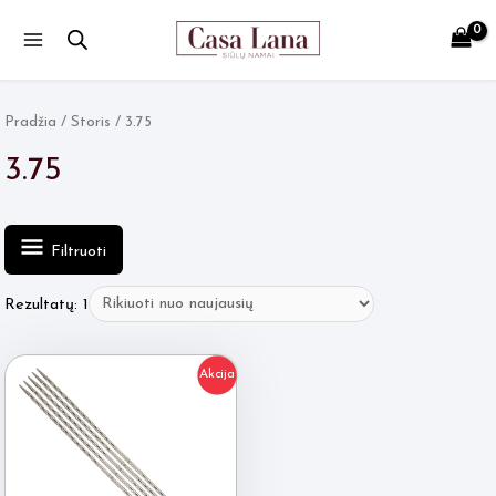
Main
Menu
Pradžia
/ Storis / 3.75
3.75
Filtruoti
Rezultatų: 1
Akcija