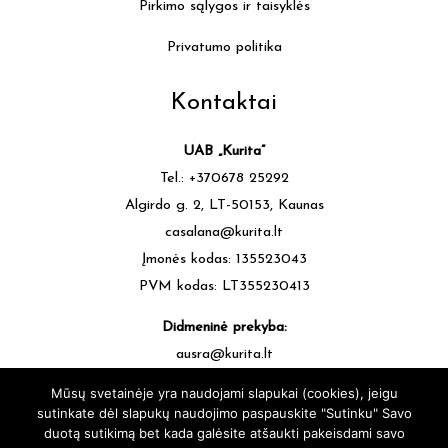
Pirkimo sąlygos ir taisyklės
Privatumo politika
Kontaktai
UAB „Kurita”
Tel.: +370678 25292
Algirdo g. 2, LT-50153, Kaunas
casalana@kurita.lt
Įmonės kodas: 135523043
PVM kodas: LT355230413
Didmeninė prekyba:
ausra@kurita.lt
tel.: +370677 64472
Mūsų svetainėje yra naudojami slapukai (cookies), jeigu
sutinkate dėl slapukų naudojimo paspauskite "Sutinku" Savo
duotą sutikimą bet kada galėsite atšaukti pakeisdami savo