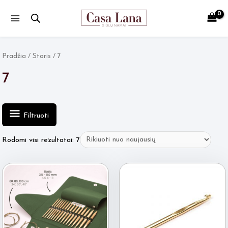
Main
Menu
Pradžia
/ Storis / 7
7
Filtruoti
Rūšiuojama
Rodomi visi rezultatai: 7
pagal
naujausią