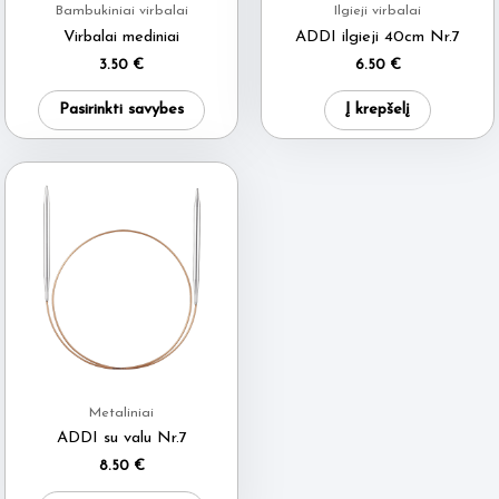
Bambukiniai virbalai
Ilgieji virbalai
Virbalai mediniai
ADDI ilgieji 40cm Nr.7
3.50
€
6.50
€
This
Pasirinkti savybes
Į krepšelį
product
has
multiple
variants.
The
options
may
be
chosen
on
Metaliniai
the
ADDI su valu Nr.7
product
8.50
€
page
This