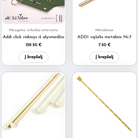
Mezgimo virbalai internetu
Metaliniai
Addi click rinkinys iš alyvmedžio
ADDI vąšelis metalinis Nr.7
139.50
€
7.50
€
Į krepšelį
Į krepšelį