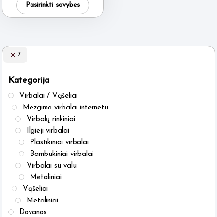
Pasirinkti savybes
product
has
multiple
variants.
7
The
options
Kategorija
may
Virbalai / Vąšeliai
be
Mezgimo virbalai internetu
chosen
Virbalų rinkiniai
on
Ilgieji virbalai
Plastikiniai virbalai
the
Bambukiniai virbalai
product
Virbalai su valu
page
Metaliniai
Vąšeliai
Metaliniai
Dovanos