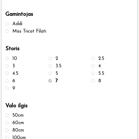
Gamintojas
Addi
Miss Tricot Filati
Storis
10
2
2.5
3
3.5
4
4.5
5
5.5
6
7
8
9
Valo ilgis
50cm
60cm
80cm
100cm