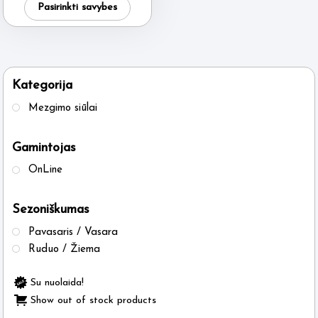
was:
is:
Pasirinkti savybes
6.50 €.
5.95 €.
product
has
multiple
variants.
Kategorija
The
Mezgimo siūlai
options
may
Gamintojas
be
OnLine
chosen
on
Sezoniškumas
the
product
Pavasaris / Vasara
page
Ruduo / Žiema
Su nuolaida!
Show out of stock products