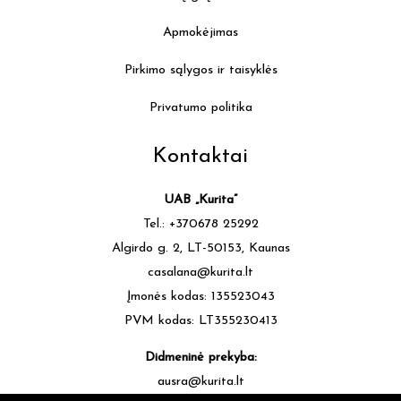
Apmokėjimas
Pirkimo sąlygos ir taisyklės
Privatumo politika
Kontaktai
UAB „Kurita”
Tel.: +370678 25292
Algirdo g. 2, LT-50153, Kaunas
casalana@kurita.lt
Įmonės kodas: 135523043
PVM kodas: LT355230413
Didmeninė prekyba:
ausra@kurita.lt