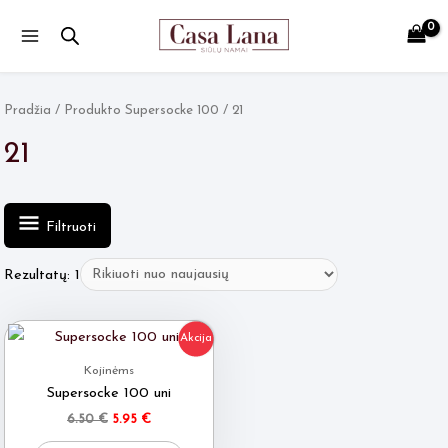
Main
Menu
Pradžia
/ Produkto Supersocke 100 / 21
21
Filtruoti
Rezultatų: 1
Akcija
Kojinėms
Supersocke 100 uni
Original
Current
6.50
€
5.95
€
price
price
This