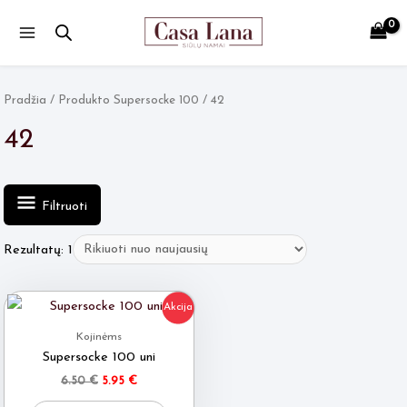
Main
Menu
Pradžia
/ Produkto Supersocke 100 / 42
42
Filtruoti
Rezultatų: 1
Akcija
Kojinėms
Supersocke 100 uni
Original
Current
6.50
€
5.95
€
price
price
This