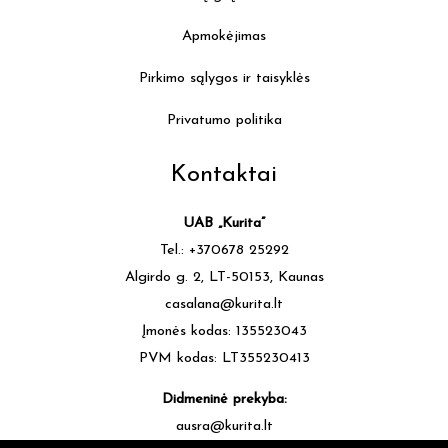
Apmokėjimas
Pirkimo sąlygos ir taisyklės
Privatumo politika
Kontaktai
UAB „Kurita”
Tel.: +370678 25292
Algirdo g. 2, LT-50153, Kaunas
casalana@kurita.lt
Įmonės kodas: 135523043
PVM kodas: LT355230413
Didmeninė prekyba:
ausra@kurita.lt