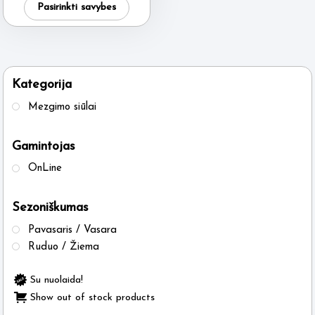
was:
is:
Pasirinkti savybes
6.50 €.
5.95 €.
product
has
multiple
variants.
Kategorija
The
Mezgimo siūlai
options
may
Gamintojas
be
OnLine
chosen
on
Sezoniškumas
the
product
Pavasaris / Vasara
page
Ruduo / Žiema
Su nuolaida!
Show out of stock products