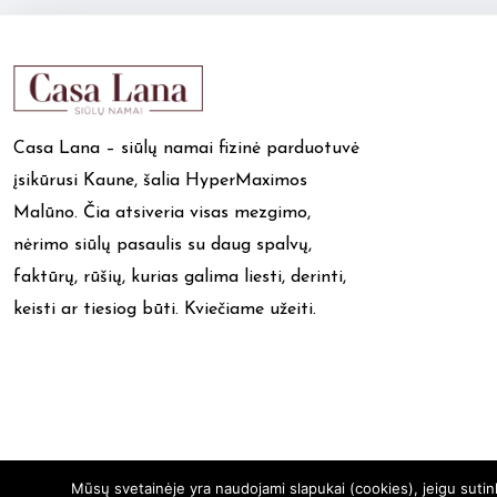
Casa Lana – siūlų namai fizinė parduotuvė
įsikūrusi Kaune, šalia HyperMaximos
Malūno. Čia atsiveria visas mezgimo,
nėrimo siūlų pasaulis su daug spalvų,
faktūrų, rūšių, kurias galima liesti, derinti,
keisti ar tiesiog būti. Kviečiame užeiti.
Mūsų svetainėje yra naudojami slapukai (cookies), jeigu suti