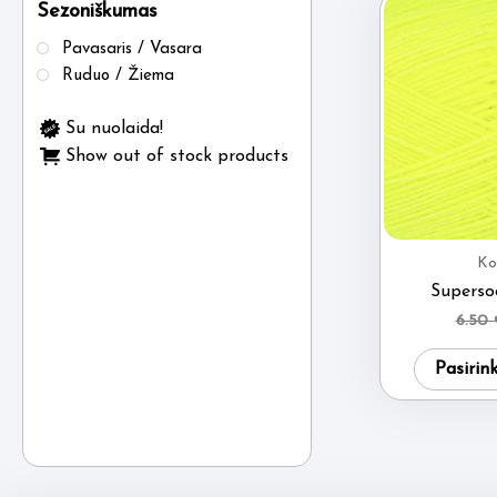
Sezoniškumas
Pavasaris / Vasara
Ruduo / Žiema
Su nuolaida!
Show out of stock products
Ko
Superso
6.50
Pasirin