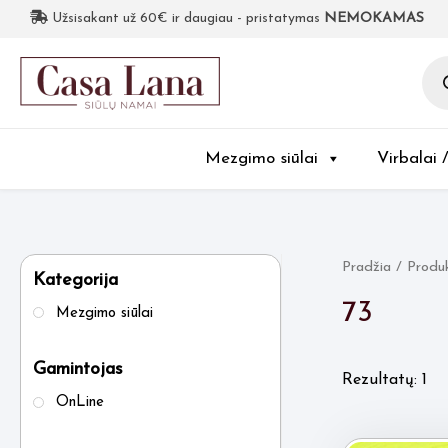
Užsisakant už 60€ ir daugiau - pristatymas
NEMOKAMAS
Pro
sea
Mezgimo siūlai
Virbalai 
Pradžia
/ Produ
Kategorija
73
Mezgimo siūlai
Gamintojas
Rezultatų: 1
OnLine