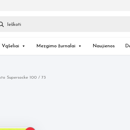
ducts
rch
/ Vąšeliai
Mezgimo žurnalai
Naujienos
D
kto Supersocke 100 / 73