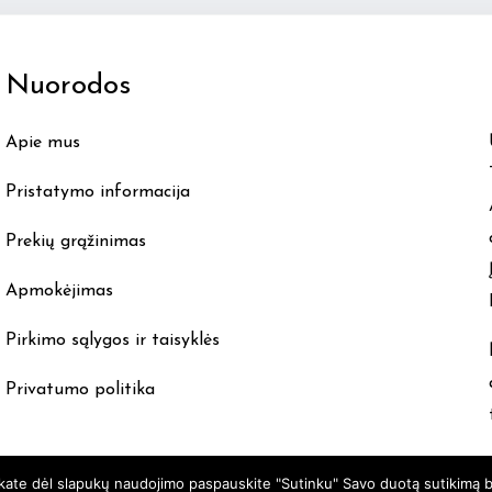
The
options
Nuorodos
may
be
Apie mus
chosen
on
Pristatymo informacija
the
product
Prekių grąžinimas
page
Apmokėjimas
Pirkimo sąlygos ir taisyklės
Privatumo politika
nkate dėl slapukų naudojimo paspauskite "Sutinku" Savo duotą sutikimą b