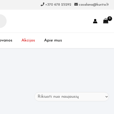
+370 678 25292
casalana@kurita.lt
ovanos
Akcijos
Apie mus