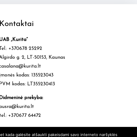
Kontaktai
UAB „Kurita”
Tel.: +370678 25292
Algirdo g. 2, LT-50153, Kaunas
casalana@kurita.lt
Įmonės kodas: 135523043
PVM kodas: LT355230413
Didmeninė prekyba:
ausra@kurita.lt
tel.: +370677 64472
et kada galėsite atšaukti pakeisdami savo interneto naršyklės