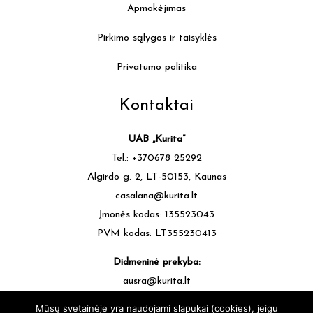
Apmokėjimas
Pirkimo sąlygos ir taisyklės
Privatumo politika
Kontaktai
UAB „Kurita”
Tel.: +370678 25292
Algirdo g. 2, LT-50153, Kaunas
casalana@kurita.lt
Įmonės kodas: 135523043
PVM kodas: LT355230413
Didmeninė prekyba:
ausra@kurita.lt
tel.: +370677 64472
Mūsų svetainėje yra naudojami slapukai (cookies), jeigu