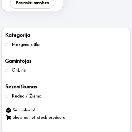
was:
is:
Pasirinkti savybes
7.50 €.
6.95 €.
product
has
multiple
variants.
Kategorija
The
Mezgimo siūlai
options
may
Gamintojas
be
OnLine
chosen
on
Sezoniškumas
the
product
Ruduo / Žiema
page
Su nuolaida!
Show out of stock products