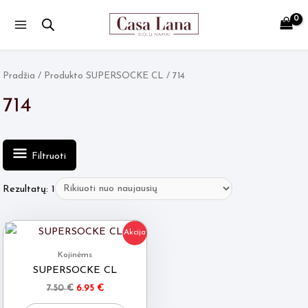
Main
Menu
Pradžia
/ Produkto SUPERSOCKE CL / 714
714
Filtruoti
Rezultatų: 1
Akcija
Kojinėms
SUPERSOCKE CL
Original
Current
7.50
€
6.95
€
price
price
This