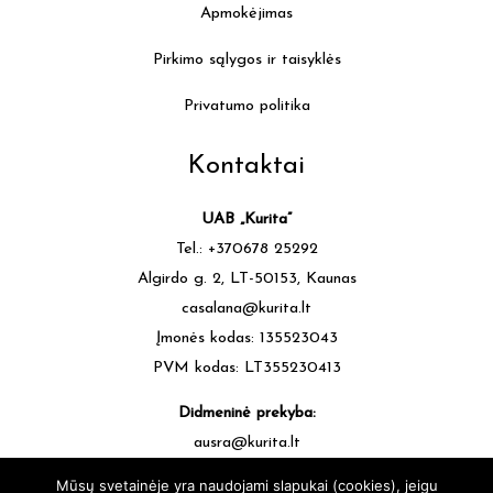
Apmokėjimas
Pirkimo sąlygos ir taisyklės
Privatumo politika
Kontaktai
UAB „Kurita”
Tel.: +370678 25292
Algirdo g. 2, LT-50153, Kaunas
casalana@kurita.lt
Įmonės kodas: 135523043
PVM kodas: LT355230413
Didmeninė prekyba:
ausra@kurita.lt
tel.: +370677 64472
Mūsų svetainėje yra naudojami slapukai (cookies), jeigu