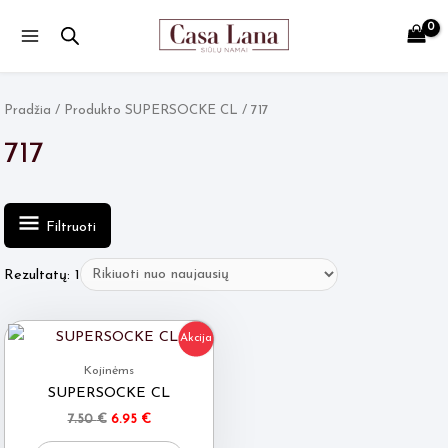
Main
Menu
Pradžia
/ Produkto SUPERSOCKE CL / 717
717
Filtruoti
Rezultatų: 1
Akcija
Kojinėms
SUPERSOCKE CL
Original
Current
7.50
€
6.95
€
price
price
This