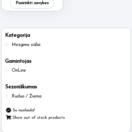
was:
is:
Pasirinkti savybes
7.50 €.
6.95 €.
product
has
multiple
variants.
Kategorija
The
Mezgimo siūlai
options
may
Gamintojas
be
OnLine
chosen
on
Sezoniškumas
the
product
Ruduo / Žiema
page
Su nuolaida!
Show out of stock products