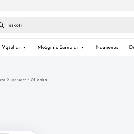
ducts
rch
/ Vąšeliai
Mezgimo žurnalai
Naujienos
D
to Supersoft / 01 balta
a