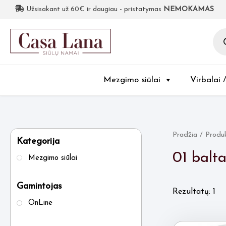
Užsisakant už 60€ ir daugiau - pristatymas
NEMOKAMAS
Pro
sea
Mezgimo siūlai
Virbalai 
Pradžia
/ Produk
Kategorija
01 balt
Mezgimo siūlai
Gamintojas
Rezultatų: 1
OnLine