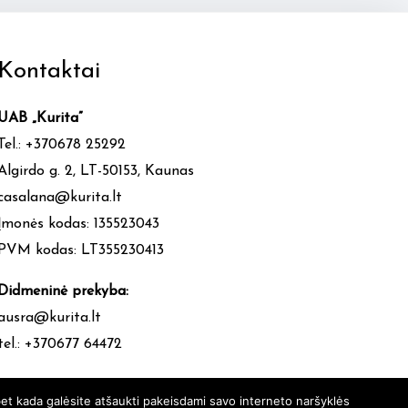
Kontaktai
UAB „Kurita”
Tel.: +370678 25292
Algirdo g. 2, LT-50153, Kaunas
casalana@kurita.lt
Įmonės kodas: 135523043
PVM kodas: LT355230413
Didmeninė prekyba:
ausra@kurita.lt
tel.: +370677 64472
et kada galėsite atšaukti pakeisdami savo interneto naršyklės