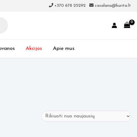
+370 678 25292
casalana@kurita.lt
ovanos
Akcijos
Apie mus