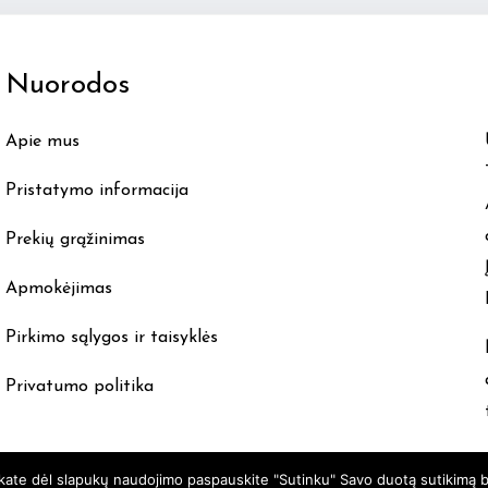
The
options
Nuorodos
may
be
Apie mus
chosen
on
Pristatymo informacija
the
product
Prekių grąžinimas
page
Apmokėjimas
Pirkimo sąlygos ir taisyklės
Privatumo politika
nkate dėl slapukų naudojimo paspauskite "Sutinku" Savo duotą sutikimą b