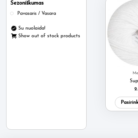
Sezoniškumas
Pavasaris / Vasara
Su nuolaida!
Show out of stock products
Me
Sup
2
Pasirin