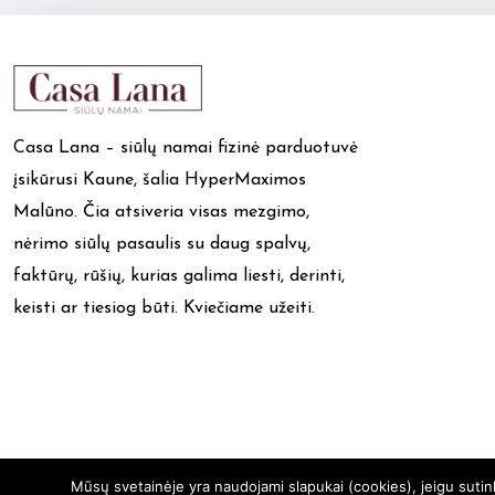
Casa Lana – siūlų namai fizinė parduotuvė
įsikūrusi Kaune, šalia HyperMaximos
Malūno. Čia atsiveria visas mezgimo,
nėrimo siūlų pasaulis su daug spalvų,
faktūrų, rūšių, kurias galima liesti, derinti,
keisti ar tiesiog būti. Kviečiame užeiti.
Mūsų svetainėje yra naudojami slapukai (cookies), jeigu suti