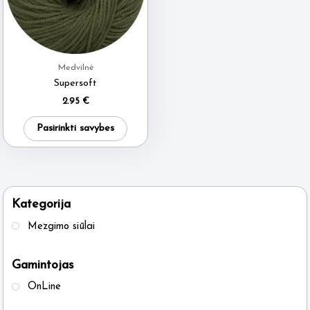
Medvilnė
Supersoft
2.95
€
This
Pasirinkti savybes
product
has
multiple
variants.
Kategorija
The
Mezgimo siūlai
options
may
Gamintojas
be
OnLine
chosen
on