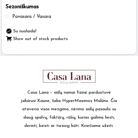
Sezoniškumas
the
product
Pavasaris / Vasara
page
Su nuolaida!
Show out of stock products
Casa Lana – siūlų namai fizinė parduotuvė
įsikūrusi Kaune, šalia HyperMaximos Malūno. Čia
atsiveria visas mezgimo, nėrimo siūlų pasaulis su
daug spalvų, faktūrų, rūšių, kurias galima liesti,
derinti, keisti ar tiesiog būti. Kviečiame užeiti.