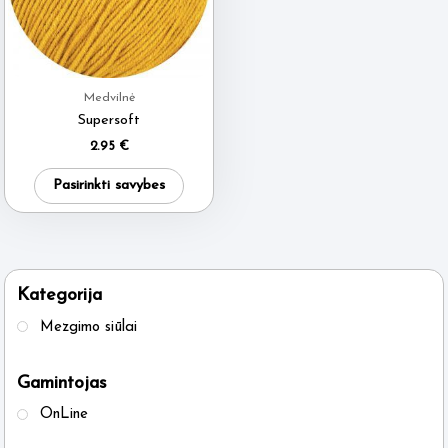
Medvilnė
Supersoft
2.95
€
This
Pasirinkti savybes
product
has
multiple
variants.
Kategorija
The
Mezgimo siūlai
options
may
Gamintojas
be
OnLine
chosen
on