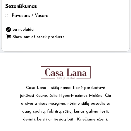
Sezoniškumas
the
product
Pavasaris / Vasara
page
Su nuolaida!
Show out of stock products
Casa Lana – siūlų namai fizinė parduotuvė
įsikūrusi Kaune, šalia HyperMaximos Malūno. Čia
atsiveria visas mezgimo, nėrimo siūlų pasaulis su
daug spalvų, faktūrų, rūšių, kurias galima liesti,
derinti, keisti ar tiesiog būti. Kviečiame užeiti.