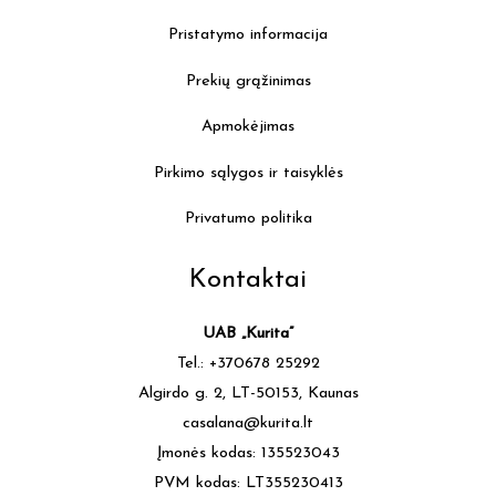
Pristatymo informacija
Prekių grąžinimas
Apmokėjimas
Pirkimo sąlygos ir taisyklės
Privatumo politika
Kontaktai
UAB „Kurita”
Tel.: +370678 25292
Algirdo g. 2, LT-50153, Kaunas
casalana@kurita.lt
Įmonės kodas: 135523043
PVM kodas: LT355230413