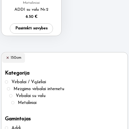
Metaliniai
the
ADDI su valu Nr.2
product
6.50
€
page
This
Pasirinkti savybes
product
has
multiple
variants.
150cm
The
options
Kategorija
may
Virbalai / Vąšeliai
be
Mezgimo virbalai internetu
chosen
Virbalai su valu
on
Metaliniai
the
product
Gamintojas
page
Addi