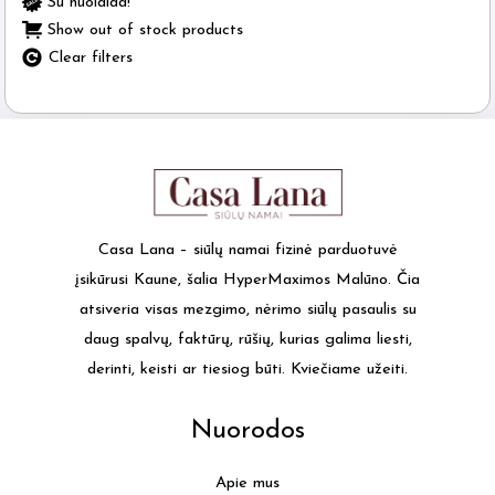
Su nuolaida!
Show out of stock products
Clear filters
Casa Lana – siūlų namai fizinė parduotuvė
įsikūrusi Kaune, šalia HyperMaximos Malūno. Čia
atsiveria visas mezgimo, nėrimo siūlų pasaulis su
daug spalvų, faktūrų, rūšių, kurias galima liesti,
derinti, keisti ar tiesiog būti. Kviečiame užeiti.
Nuorodos
Apie mus