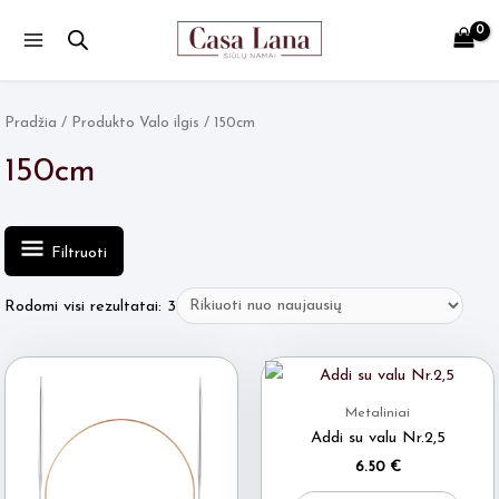
Main
Menu
Pradžia
/ Produkto Valo ilgis / 150cm
150cm
Filtruoti
Rūšiuojama
Rodomi visi rezultatai: 3
pagal
naujausią
Metaliniai
Addi su valu Nr.2,5
6.50
€
This