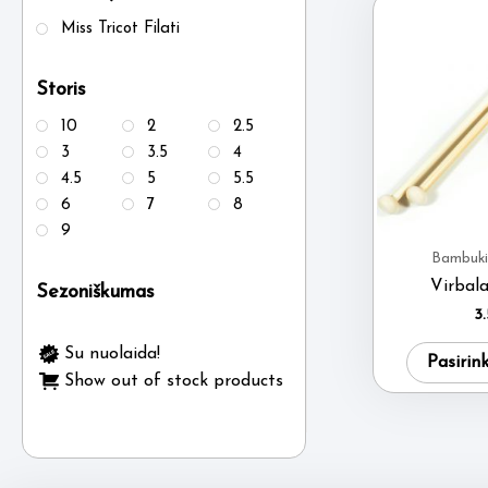
Miss Tricot Filati
Storis
10
2
2.5
3
3.5
4
4.5
5
5.5
6
7
8
9
Bambukin
Virbala
Sezoniškumas
3
Su nuolaida!
Pasirin
Show out of stock products