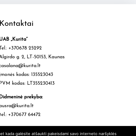
Kontaktai
UAB „Kurita”
Tel.: +370678 25292
Algirdo g. 2, LT-50153, Kaunas
casalana@kurita.lt
Įmonės kodas: 135523043
PVM kodas: LT355230413
Didmeninė prekyba:
ausra@kurita.lt
tel.: +370677 64472
et kada galėsite atšaukti pakeisdami savo interneto naršyklės