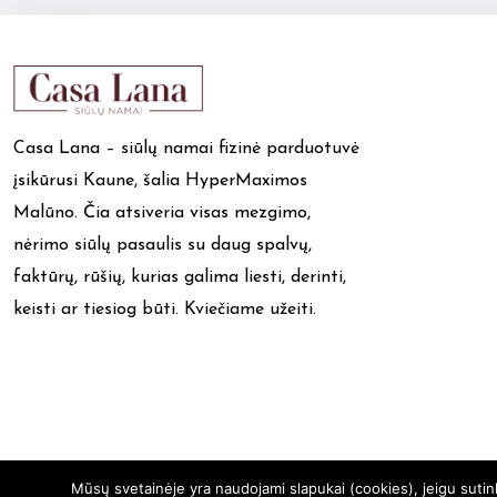
Casa Lana – siūlų namai fizinė parduotuvė
įsikūrusi Kaune, šalia HyperMaximos
Malūno. Čia atsiveria visas mezgimo,
nėrimo siūlų pasaulis su daug spalvų,
faktūrų, rūšių, kurias galima liesti, derinti,
keisti ar tiesiog būti. Kviečiame užeiti.
Mūsų svetainėje yra naudojami slapukai (cookies), jeigu suti