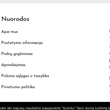
The
options
Nuorodos
may
be
Apie mus
chosen
on
Pristatymo informacija
the
product
Prekių grąžinimas
page
Apmokėjimas
Pirkimo sąlygos ir taisyklės
Privatumo politika
nkate dėl slapukų naudojimo paspauskite "Sutinku" Savo duotą sutikimą b