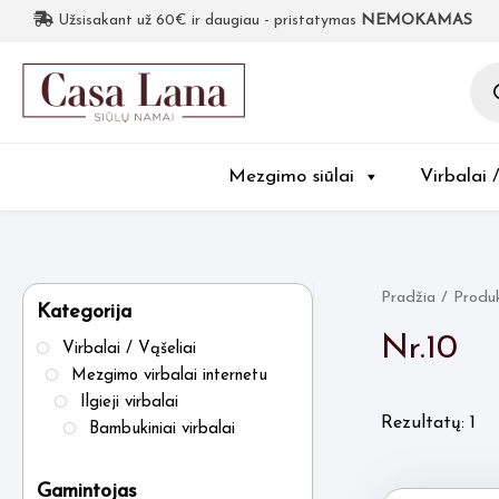
Užsisakant už 60€ ir daugiau - pristatymas
NEMOKAMAS
Pro
sea
Mezgimo siūlai
Virbalai 
Pradžia
/ Produk
Kategorija
Nr.10
Virbalai / Vąšeliai
Mezgimo virbalai internetu
Ilgieji virbalai
Rezultatų: 1
Bambukiniai virbalai
Gamintojas