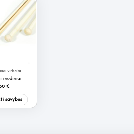
iai virbalai
i mediniai
.50
€
This
kti savybes
product
has
multiple
variants.