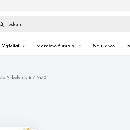
ducts
rch
/ Vąšeliai
Mezgimo žurnalai
Naujienos
D
to Virbalo storis / Nr.10