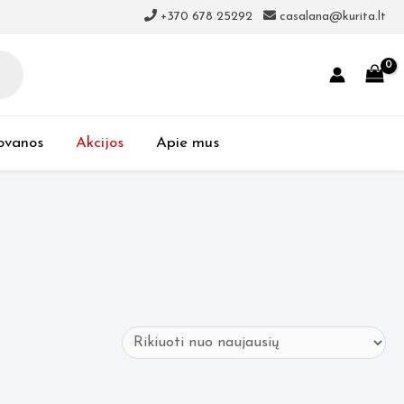
+370 678 25292
casalana@kurita.lt
ovanos
Akcijos
Apie mus