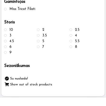
Gamintojas
the
Miss Tricot Filati
product
page
Storis
10
2
2.5
3
3.5
4
4.5
5
5.5
6
7
8
9
Sezoniškumas
Su nuolaida!
Show out of stock products