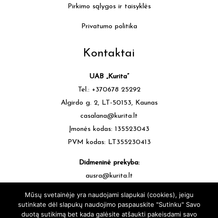
Pirkimo sąlygos ir taisyklės
Privatumo politika
Kontaktai
UAB „Kurita”
Tel.: +370678 25292
Algirdo g. 2, LT-50153, Kaunas
casalana@kurita.lt
Įmonės kodas: 135523043
PVM kodas: LT355230413
Didmeninė prekyba:
ausra@kurita.lt
tel.: +370677 64472
Mūsų svetainėje yra naudojami slapukai (cookies), jeigu
sutinkate dėl slapukų naudojimo paspauskite "Sutinku" Savo
duotą sutikimą bet kada galėsite atšaukti pakeisdami savo