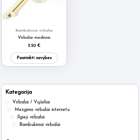
Bambukiniai virbalai
Virbalai mediniai
3.50
€
This
Pasirinkti savybes
product
has
multiple
variants.
Kategorija
The
Virbalai / Vąšeliai
options
Mezgimo virbalai internetu
may
Ilgieji virbalai
be
Bambukiniai virbalai
chosen
on