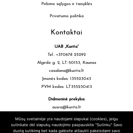
Pirkimo sąlygos ir taisyklės
Privatumo politika
Kontaktai
UAB „Kurita”
Tel.: +370678 25292
Algirdo g. 2, LT-50153, Kaunas
casalana@kurita.lt
Įmonės kodas: 135523043
PVM kodas: LT355230413
Didmeninė prekyba:
ausra@kurita.lt
tel.: +370677 64472
Mūsų svetainėje yra naudojami slapukai (cookies), jeigu
sutinkate dėl slapukų naudojimo paspauskite "Sutinku" Savo
duotą sutikimą bet kada galėsite atšaukti pakeisdami savo