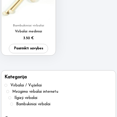
Bambukiniai virbalai
Virbalai mediniai
3.50
€
This
Pasirinkti savybes
product
has
multiple
variants.
Kategorija
The
Virbalai / Vąšeliai
options
Mezgimo virbalai internetu
may
Ilgieji virbalai
be
Bambukiniai virbalai
chosen
on