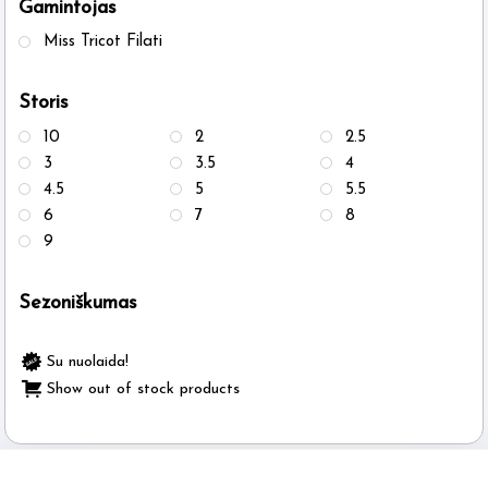
Gamintojas
the
Miss Tricot Filati
product
page
Storis
10
2
2.5
3
3.5
4
4.5
5
5.5
6
7
8
9
Sezoniškumas
Su nuolaida!
Show out of stock products