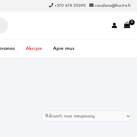
+370 678 25292
casalana@kurita.lt
ovanos
Akcijos
Apie mus