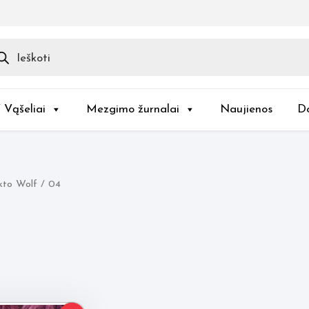
ducts
rch
/ Vąšeliai
Mezgimo žurnalai
Naujienos
D
kto Wolf / 04