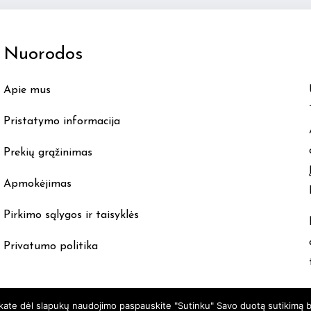
The
options
Nuorodos
may
be
Apie mus
chosen
on
Pristatymo informacija
the
product
Prekių grąžinimas
page
Apmokėjimas
Pirkimo sąlygos ir taisyklės
Privatumo politika
nkate dėl slapukų naudojimo paspauskite "Sutinku" Savo duotą sutikimą b