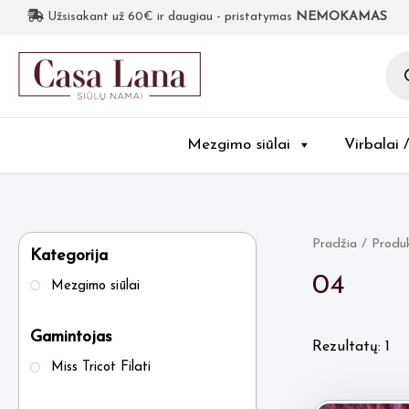
Užsisakant už 60€ ir daugiau - pristatymas
NEMOKAMAS
Pro
sea
Mezgimo siūlai
Virbalai 
Pradžia
/ Produ
Kategorija
04
Mezgimo siūlai
Gamintojas
Rezultatų: 1
Miss Tricot Filati