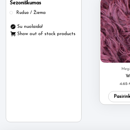
Sezoniškumas
Ruduo / Žiema
Su nuolaida!
Show out of stock products
Megz
W
4.65
Pasirin