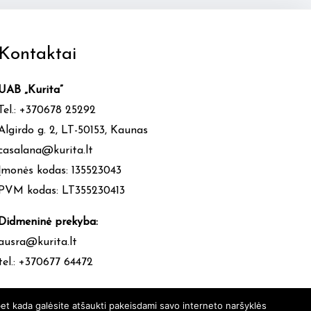
Kontaktai
UAB „Kurita”
Tel.: +370678 25292
Algirdo g. 2, LT-50153, Kaunas
casalana@kurita.lt
Įmonės kodas: 135523043
PVM kodas: LT355230413
Didmeninė prekyba:
ausra@kurita.lt
tel.: +370677 64472
et kada galėsite atšaukti pakeisdami savo interneto naršyklės