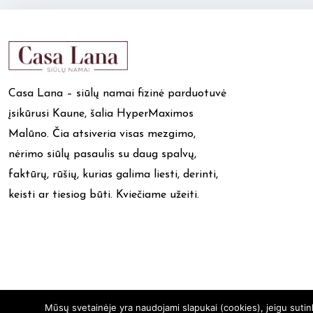
Casa Lana – siūlų namai fizinė parduotuvė
įsikūrusi Kaune, šalia HyperMaximos
Malūno. Čia atsiveria visas mezgimo,
nėrimo siūlų pasaulis su daug spalvų,
faktūrų, rūšių, kurias galima liesti, derinti,
keisti ar tiesiog būti. Kviečiame užeiti.
Mūsų svetainėje yra naudojami slapukai (cookies), jeigu suti