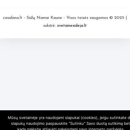
casalana.lt - Siūlų Namai Kaune - Visos teisės saugomos © 2025 |
sukūrė:
svetainesideja.lt
Mūsų svetainėje yra naudojami slapukai (cookies), jeigu sutinkate d
slapukų naudojimo paspauskite "Sutinku" Savo duotą sutikimą bet
kada galėsite atšaukti pakeisdami savo interneto naršyklės