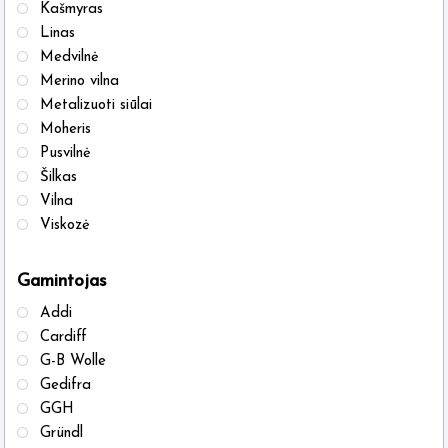
on
on
Kašmyras
the
the
Linas
Medvilnė
product
produ
Merino vilna
page
page
Metalizuoti siūlai
Moheris
Pusvilnė
Šilkas
Vilna
Viskozė
Gamintojas
Addi
Cardiff
G-B Wolle
Gedifra
GGH
Gründl