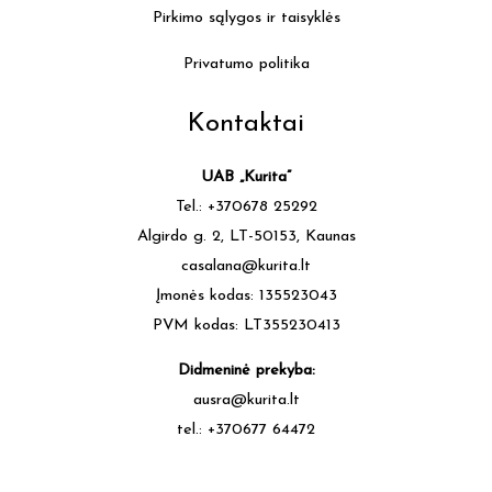
Pirkimo sąlygos ir taisyklės
Privatumo politika
Kontaktai
UAB „Kurita”
Tel.: +370678 25292
Algirdo g. 2, LT-50153, Kaunas
casalana@kurita.lt
Įmonės kodas: 135523043
PVM kodas: LT355230413
Didmeninė prekyba:
ausra@kurita.lt
tel.: +370677 64472