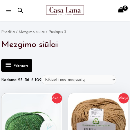
Main
Menu
Pradžia
/
Mezgimo siūlai
/ Puslapis 3
Mezgimo siūlai
Filtruoti
Rūšiuojama
Rodoma 25–36 iš 109
pagal
naujausią
Akcija
Akcija