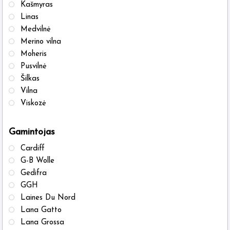
on
on
Kašmyras
the
the
Linas
Medvilnė
product
produ
Merino vilna
page
page
Moheris
Pusvilnė
Šilkas
Vilna
Viskozė
Gamintojas
Cardiff
G-B Wolle
Gedifra
GGH
Laines Du Nord
Lana Gatto
Lana Grossa