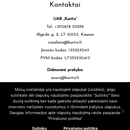
Kontaktai
UAB „Kurita”
Tel.: +370678 25292
Algirdo g. 2, LT-50153, Kaunas
casalana@kurita.lt
Įmonės kodas: 135523043
PVM kodas: LT355230413
Didmeninė prekyba:
ausra@kurita.lt
tel.: +370677 64472
Mūsų svetainėje yra naudojami slapukai (cookies), jeigu
sutinkate dėl slapukų naudojimo paspauskite "Sutinku" Savo
duotą sutikimą bet kada galėsite atšaukti pakeisdami savo
interneto naršyklės nustatymus ir ištrindami įrašytus slapukus.
Daugiau informacijos apie slapukų naudojimą rasite paspaude
"Privatumo politika"
casalana.lt - Siūlų Namai Kaune - Visos teisės saugomos © 2025 |
sukūrė:
svetainesideja.lt
Sutinku
Privatumo politika