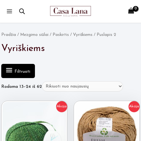
Main
Menu
Pradžia
/
Mezgimo siūlai
/
Paskirtis
/
Vyriškiems
/ Puslapis 2
Vyriškiems
Filtruoti
Rūšiuojama
Rodoma 13–24 iš 62
pagal
naujausią
Akcija
Akcija