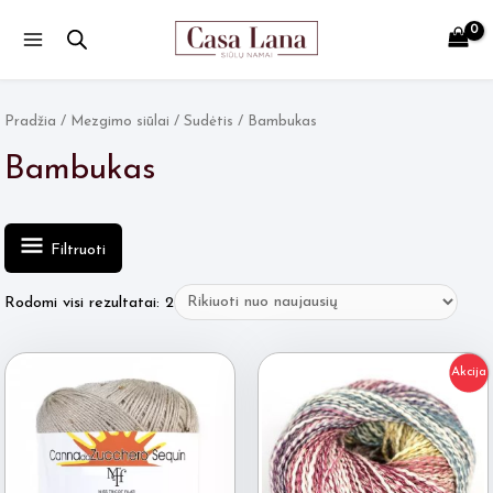
Main
Menu
Pradžia
/
Mezgimo siūlai
/
Sudėtis
/ Bambukas
Bambukas
Filtruoti
Rūšiuojama
Rodomi visi rezultatai: 2
pagal
naujausią
Akcija