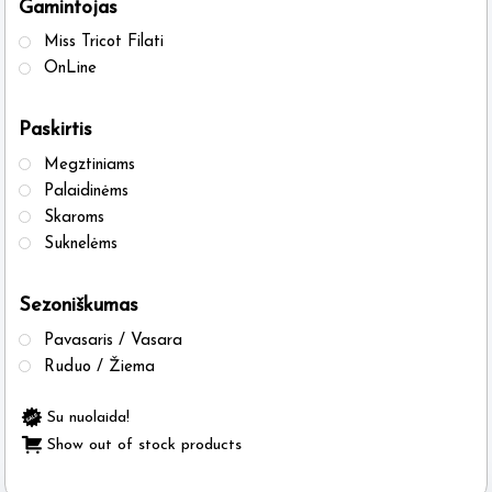
Gamintojas
the
the
Miss Tricot Filati
product
produ
OnLine
page
page
Paskirtis
Megztiniams
Palaidinėms
Skaroms
Suknelėms
Sezoniškumas
Pavasaris / Vasara
Ruduo / Žiema
Su nuolaida!
Show out of stock products