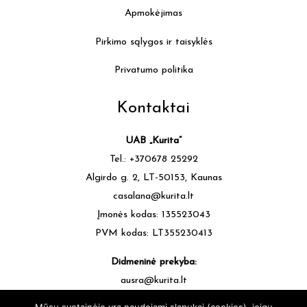
Apmokėjimas
Pirkimo sąlygos ir taisyklės
Privatumo politika
Kontaktai
UAB „Kurita”
Tel.: +370678 25292
Algirdo g. 2, LT-50153, Kaunas
casalana@kurita.lt
Įmonės kodas: 135523043
PVM kodas: LT355230413
Didmeninė prekyba:
ausra@kurita.lt
tel.: +370677 64472