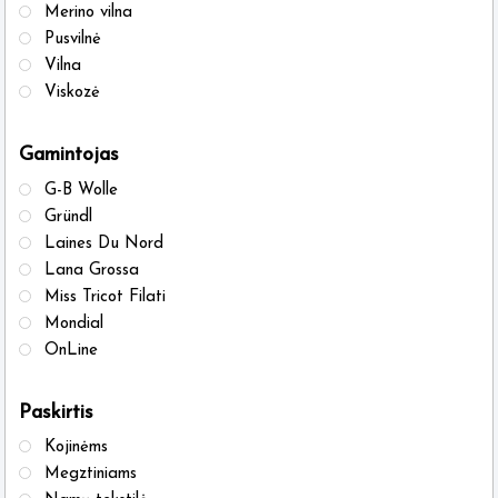
on
on
Merino vilna
the
the
Pusvilnė
product
produ
Vilna
Viskozė
page
page
Gamintojas
G-B Wolle
Gründl
Laines Du Nord
Lana Grossa
Miss Tricot Filati
Mondial
OnLine
Paskirtis
Kojinėms
Megztiniams