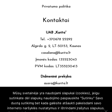
Privatumo politika
Kontaktai
UAB „Kurita”
Tel.: +370678 25292
Algirdo g. 2, LT-50153, Kaunas
casalana@kurita.lt
Įmonės kodas: 135523043
PVM kodas: LT355230413
Didmeninė prekyba:
ausra@kurita.lt
tel.: +370677 64472
Mūsų svetainėje yra naudojami slapukai (cookies), jeigu
sutinkate dėl slapukų naudojimo paspauskite "Sutinku" Savo
duotą sutikimą bet kada galėsite atšaukti pakeisdami savo
interneto naršyklės nustatymus ir ištrindami įrašytus slapukus.