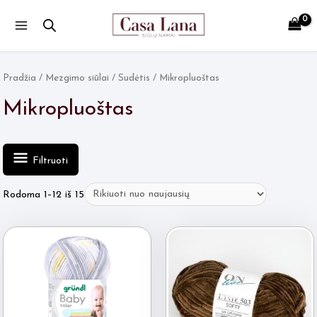
Main
Menu
Pradžia
/
Mezgimo siūlai
/
Sudėtis
/ Mikropluoštas
Mikropluoštas
Filtruoti
Rūšiuojama
Rodoma 1–12 iš 15
pagal
naujausią