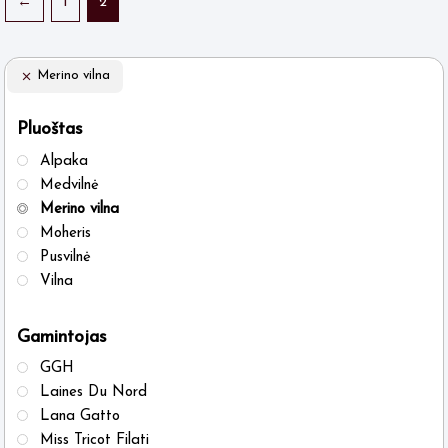
←
1
2
variants.
varia
The
The
options
optio
Merino vilna
may
may
be
be
Pluoštas
chosen
chos
Alpaka
on
on
Medvilnė
the
the
Merino vilna
Moheris
product
produ
Pusvilnė
page
page
Vilna
Gamintojas
GGH
Laines Du Nord
Lana Gatto
Miss Tricot Filati