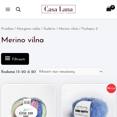
Main
Menu
Pradžia
/
Mezgimo siūlai
/
Sudėtis
/
Merino vilna
/ Puslapis 2
Merino vilna
Filtruoti
Rūšiuojama
Rodoma 13–20 iš 20
pagal
naujausią
Akcija