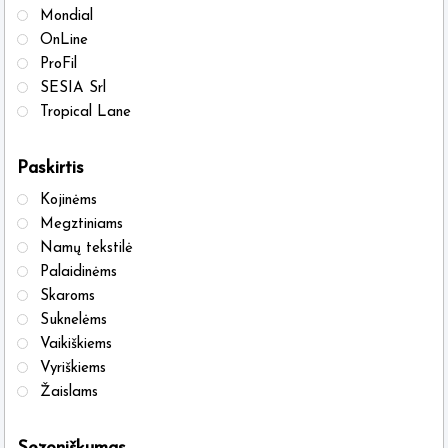
Mondial
OnLine
ProFil
SESIA Srl
Tropical Lane
Paskirtis
Kojinėms
Megztiniams
Namų tekstilė
Palaidinėms
Skaroms
Suknelėms
Vaikiškiems
Vyriškiems
Žaislams