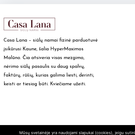
Casa Lana – siūlų namai fizinė parduotuvė
įsikūrusi Kaune, šalia HyperMaximos
Malūno. Čia atsiveria visas mezgimo,
nėrimo siūlų pasaulis su daug spalvų,
faktūrų, rūšių, kurias galima liesti, derinti,
keisti ar tiesiog būti. Kviečiame užeiti.
Mūsų svetainėje yra naudojami slapukai (cookies), jeigu suti