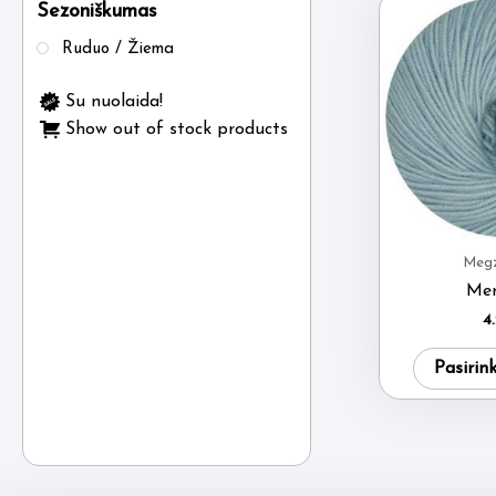
Sezoniškumas
Ruduo / Žiema
Su nuolaida!
Show out of stock products
Megz
Mer
4
Pasirin