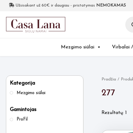
Užsisakant už 60€ ir daugiau - pristatymas
NEMOKAMAS
Pro
sea
Mezgimo siūlai
Virbalai 
Pradžia
/ Produk
Kategorija
277
Mezgimo siūlai
Gamintojas
Rezultatų: 1
ProFil