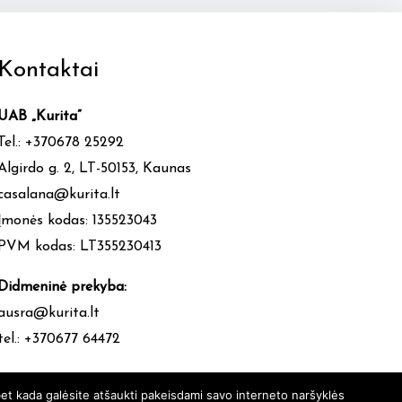
Kontaktai
UAB „Kurita”
Tel.: +370678 25292
Algirdo g. 2, LT-50153, Kaunas
casalana@kurita.lt
Įmonės kodas: 135523043
PVM kodas: LT355230413
Didmeninė prekyba:
ausra@kurita.lt
tel.: +370677 64472
et kada galėsite atšaukti pakeisdami savo interneto naršyklės