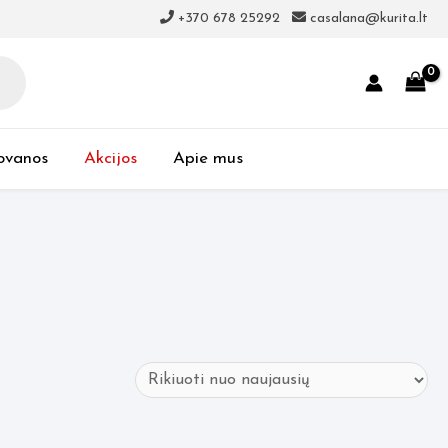
+370 678 25292
casalana@kurita.lt
ovanos
Akcijos
Apie mus