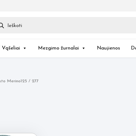
ducts
rch
/ Vąšeliai
Mezgimo žurnalai
Naujienos
D
to Merino125 / 277