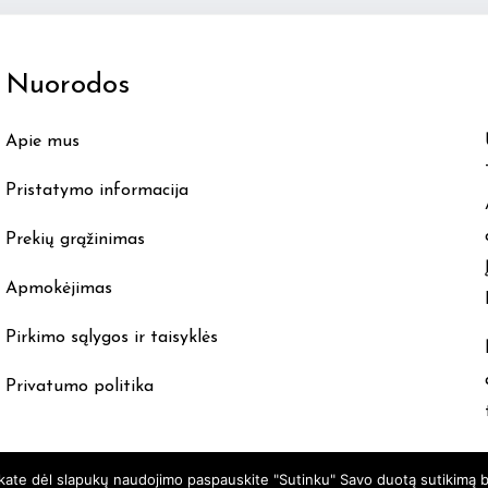
The
options
Nuorodos
may
be
Apie mus
chosen
on
Pristatymo informacija
the
product
Prekių grąžinimas
page
Apmokėjimas
Pirkimo sąlygos ir taisyklės
Privatumo politika
nkate dėl slapukų naudojimo paspauskite "Sutinku" Savo duotą sutikimą b