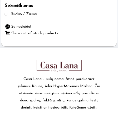
Sezoniškumas
the
product
Ruduo / Žiema
page
Su nuolaida!
Show out of stock products
Casa Lana – siūlų namai fizinė parduotuvė
įsikūrusi Kaune, šalia HyperMaximos Malūno. Čia
atsiveria visas mezgimo, nėrimo siūlų pasaulis su
daug spalvų, faktūrų, rūšių, kurias galima liesti,
derinti, keisti ar tiesiog būti. Kviečiame užeiti.