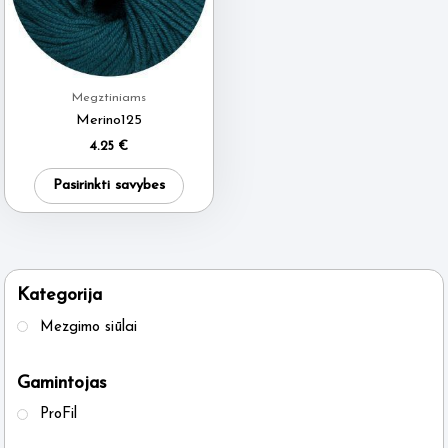
Megztiniams
Merino125
4.25
€
This
Pasirinkti savybes
product
has
multiple
variants.
Kategorija
The
Mezgimo siūlai
options
may
Gamintojas
be
ProFil
chosen
on