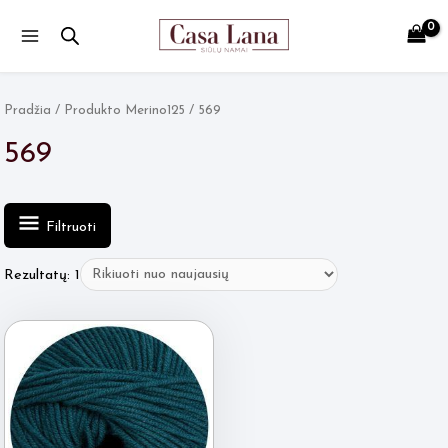
Main
Menu
Pradžia
/ Produkto Merino125 / 569
569
Filtruoti
Rezultatų: 1