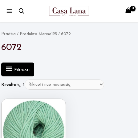
Main
Menu
Pradžia
/ Produkto Merino125 / 6072
6072
Filtruoti
Rezultatų: 1