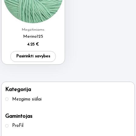
Megztiniams
Merino125
4.25
€
This
Pasirinkti savybes
product
has
multiple
variants.
Kategorija
The
Mezgimo siūlai
options
may
Gamintojas
be
ProFil
chosen
on