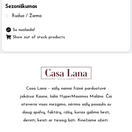
Sezoniškumas
the
product
Ruduo / Žiema
page
Su nuolaida!
Show out of stock products
Casa Lana – siūlų namai fizinė parduotuvė
įsikūrusi Kaune, šalia HyperMaximos Malūno. Čia
atsiveria visas mezgimo, nėrimo siūlų pasaulis su
daug spalvų, faktūrų, rūšių, kurias galima liesti,
derinti, keisti ar tiesiog būti. Kviečiame užeiti.