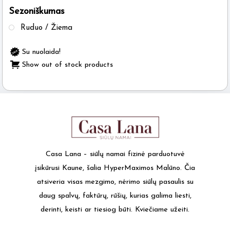
Sezoniškumas
the
product
Ruduo / Žiema
page
Su nuolaida!
Show out of stock products
Casa Lana – siūlų namai fizinė parduotuvė
įsikūrusi Kaune, šalia HyperMaximos Malūno. Čia
atsiveria visas mezgimo, nėrimo siūlų pasaulis su
daug spalvų, faktūrų, rūšių, kurias galima liesti,
derinti, keisti ar tiesiog būti. Kviečiame užeiti.