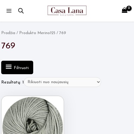
Main
Menu
Pradžia
/ Produkto Merino125 / 769
769
Filtruoti
Rezultatų: 1