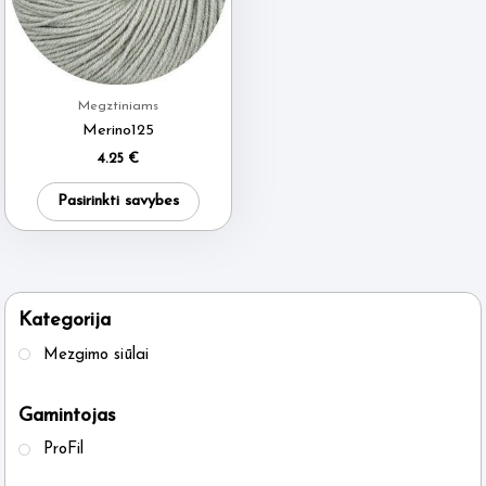
Megztiniams
Merino125
4.25
€
This
Pasirinkti savybes
product
has
multiple
variants.
Kategorija
The
Mezgimo siūlai
options
may
Gamintojas
be
ProFil
chosen
on