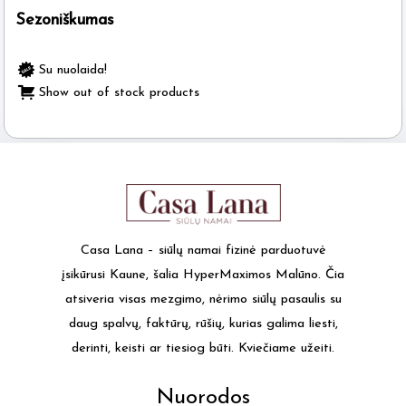
Sezoniškumas
the
product
page
Su nuolaida!
Show out of stock products
Casa Lana – siūlų namai fizinė parduotuvė
įsikūrusi Kaune, šalia HyperMaximos Malūno. Čia
atsiveria visas mezgimo, nėrimo siūlų pasaulis su
daug spalvų, faktūrų, rūšių, kurias galima liesti,
derinti, keisti ar tiesiog būti. Kviečiame užeiti.
Nuorodos