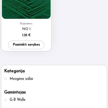
Kojinėms
NO 1
1.25
€
This
Pasirinkti savybes
product
has
multiple
variants.
Kategorija
The
Mezgimo siūlai
options
may
Gamintojas
be
G-B Wolle
chosen
on