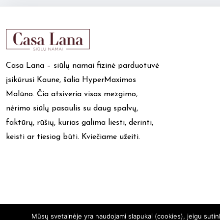
Casa Lana – siūlų namai fizinė parduotuvė
įsikūrusi Kaune, šalia HyperMaximos
Malūno. Čia atsiveria visas mezgimo,
nėrimo siūlų pasaulis su daug spalvų,
faktūrų, rūšių, kurias galima liesti, derinti,
keisti ar tiesiog būti. Kviečiame užeiti.
Mūsų svetainėje yra naudojami slapukai (cookies), jeigu suti