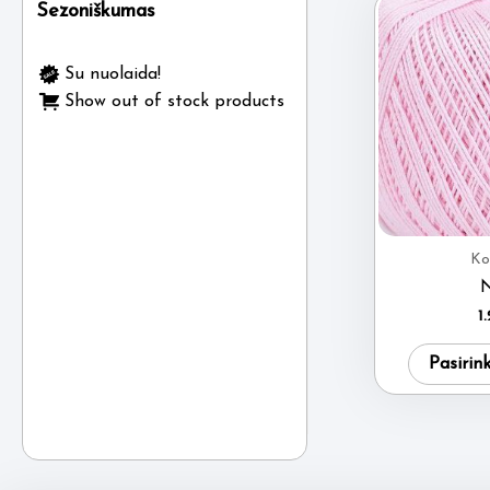
Sezoniškumas
Su nuolaida!
Show out of stock products
Ko
N
1
Pasirin