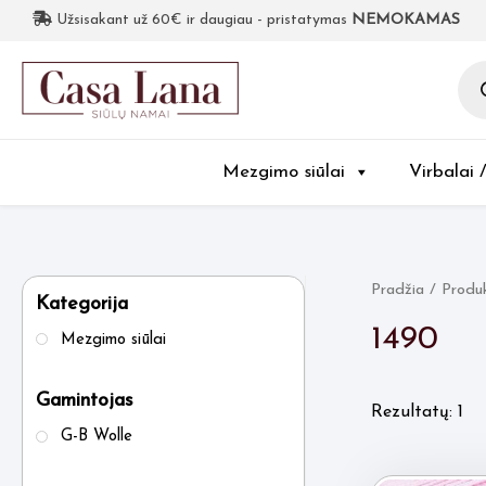
Užsisakant už 60€ ir daugiau - pristatymas
NEMOKAMAS
Pro
sea
Mezgimo siūlai
Virbalai 
Pradžia
/ Produk
Kategorija
1490
Mezgimo siūlai
Gamintojas
Rezultatų: 1
G-B Wolle