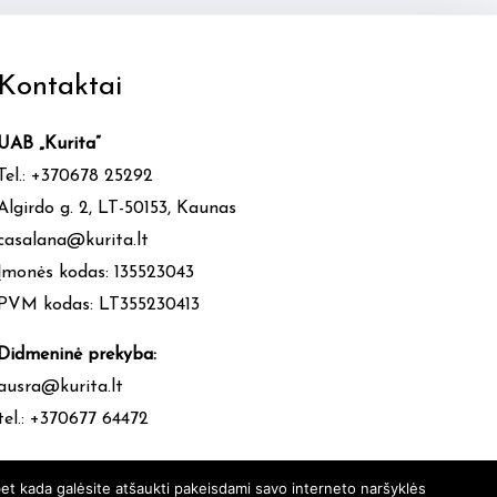
Kontaktai
UAB „Kurita”
Tel.: +370678 25292
Algirdo g. 2, LT-50153, Kaunas
casalana@kurita.lt
Įmonės kodas: 135523043
PVM kodas: LT355230413
Didmeninė prekyba:
ausra@kurita.lt
tel.: +370677 64472
et kada galėsite atšaukti pakeisdami savo interneto naršyklės