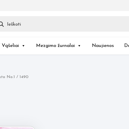
ducts
rch
/ Vąšeliai
Mezgimo žurnalai
Naujienos
D
to No.1 / 1490