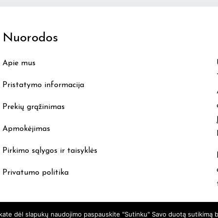
The
options
Nuorodos
may
be
Apie mus
chosen
on
Pristatymo informacija
the
product
Prekių grąžinimas
page
Apmokėjimas
Pirkimo sąlygos ir taisyklės
Privatumo politika
nkate dėl slapukų naudojimo paspauskite "Sutinku" Savo duotą sutikimą b