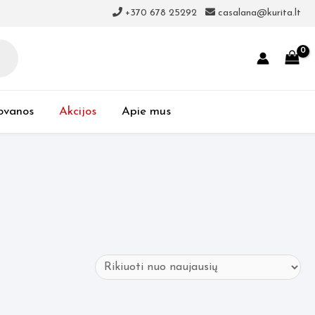
+370 678 25292
casalana@kurita.lt
ovanos
Akcijos
Apie mus