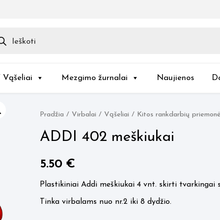
ducts
rch
/ Vąšeliai
Mezgimo žurnalai
Naujienos
D
Pradžia
/
Virbalai / Vąšeliai
/
Kitos rankdarbių priemon
ADDI 402 meškiukai
5.50
€
Plastikiniai Addi meškiukai 4 vnt. skirti tvarkingai 
Tinka virbalams nuo nr.2 iki 8 dydžio.