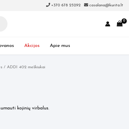
+370 678 25292
casalana@kurita.lt
ovanos
Akcijos
Apie mus
ės
/ ADDI 402 meškiukai
sumauti kojinių virbalus.