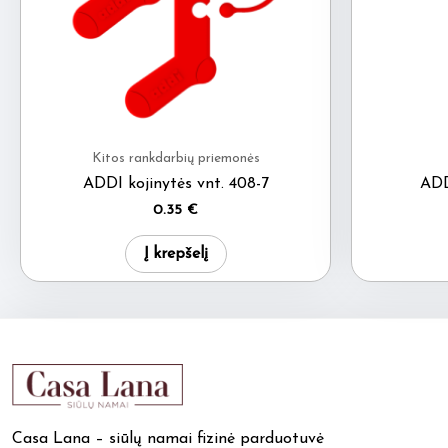
Kitos rankdarbių priemonės
ADDI kojinytės vnt. 408-7
ADD
0.35
€
Į krepšelį
Casa Lana – siūlų namai fizinė parduotuvė