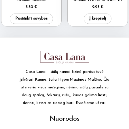
product
produ
3.50
€
2.95
€
page
page
This
Pasirinkti savybes
Į krepšelį
product
has
multiple
variants.
The
options
may
Casa Lana – siūlų namai fizinė parduotuvė
be
įsikūrusi Kaune, šalia HyperMaximos Malūno. Čia
chosen
atsiveria visas mezgimo, nėrimo siūlų pasaulis su
on
daug spalvų, faktūrų, rūšių, kurias galima liesti,
the
derinti, keisti ar tiesiog būti. Kviečiame užeiti.
product
page
Nuorodos