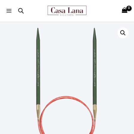
Main
Menu