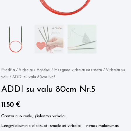
Pradžia
/
Virbalai / Vąšeliai
/
Mezgimo virbalai internetu
/
Virbalai su
valu
/ ADDI su valu 80cm Nr.5
ADDI su valu 80cm Nr.5
11.50
€
Greitai nuo rankų įšylantys virbalai.
Lengvi aliuminio eloksuoti smailesni virbalai – vienas malonumas