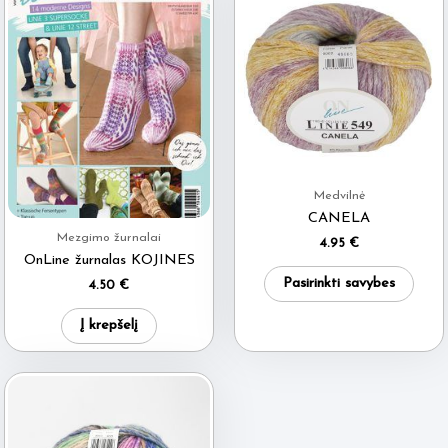
Medvilnė
CANELA
Mezgimo žurnalai
4.95
€
OnLine žurnalas KOJINES
This
Pasirinkti savybes
4.50
€
produ
has
Į krepšelį
multi
varia
The
optio