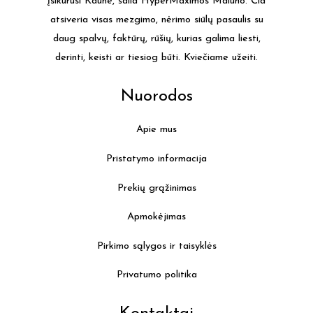
įsikūrusi Kaune, šalia HyperMaximos Malūno. Čia
chosen
atsiveria visas mezgimo, nėrimo siūlų pasaulis su
on
daug spalvų, faktūrų, rūšių, kurias galima liesti,
the
derinti, keisti ar tiesiog būti. Kviečiame užeiti.
product
page
Nuorodos
Apie mus
Pristatymo informacija
Prekių grąžinimas
Apmokėjimas
Pirkimo sąlygos ir taisyklės
Privatumo politika