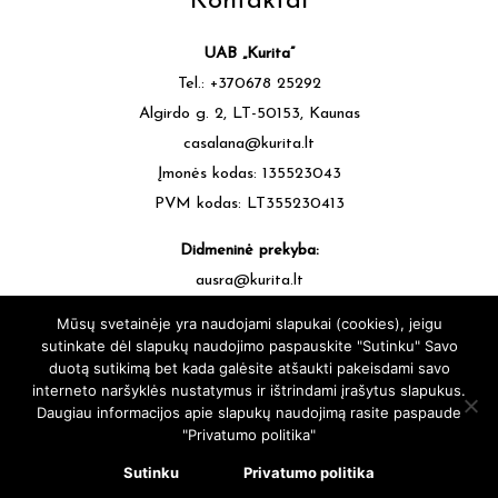
Kontaktai
UAB „Kurita”
Tel.: +370678 25292
Algirdo g. 2, LT-50153, Kaunas
casalana@kurita.lt
Įmonės kodas: 135523043
PVM kodas: LT355230413
Didmeninė prekyba:
ausra@kurita.lt
tel.: +370677 64472
Mūsų svetainėje yra naudojami slapukai (cookies), jeigu
sutinkate dėl slapukų naudojimo paspauskite "Sutinku" Savo
duotą sutikimą bet kada galėsite atšaukti pakeisdami savo
interneto naršyklės nustatymus ir ištrindami įrašytus slapukus.
Daugiau informacijos apie slapukų naudojimą rasite paspaude
"Privatumo politika"
casalana.lt - Siūlų Namai Kaune - Visos teisės saugomos © 2025 |
sukūrė:
svetainesideja.lt
Sutinku
Privatumo politika