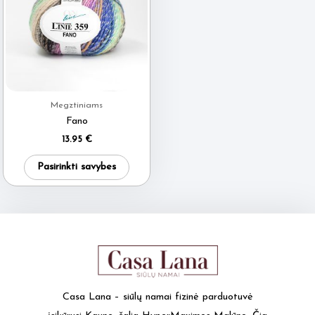
may
be
chos
on
the
produ
Megztiniams
Fano
page
13.95
€
This
Pasirinkti savybes
product
has
multiple
variants.
The
options
may
Casa Lana – siūlų namai fizinė parduotuvė
be