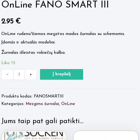
OnLine FANO SMART III
2.95
€
OnLine rudens/žiemos megztos mados žurnalas su schemomis.
Įdomūs ir aktualūs modeliai.
Žurnalas išleistas vokiečių kalba.
Liko 15
Minus
produkto
Plus
Į krepšelį
-
+
Quantity
kiekis:
Quantity
OnLine
Produkto kodas:
FANOSMARTIII
FANO
Kategorijos:
Mezgimo žurnalai
,
OnLine
SMART
III
Jums taip pat gali patikti…