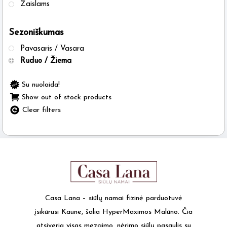
Žaislams
Sezoniškumas
Pavasaris / Vasara
Ruduo / Žiema
Su nuolaida!
Show out of stock products
Clear filters
Casa Lana – siūlų namai fizinė parduotuvė
įsikūrusi Kaune, šalia HyperMaximos Malūno. Čia
atsiveria visas mezgimo, nėrimo siūlų pasaulis su