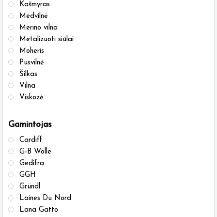
on
on
Kašmyras
the
the
Medvilnė
Merino vilna
product
produ
Metalizuoti siūlai
page
page
Moheris
Pusvilnė
Šilkas
Vilna
Viskozė
Gamintojas
Cardiff
G-B Wolle
Gedifra
GGH
Gründl
Laines Du Nord
Lana Gatto