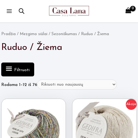
Main
Menu
Pradžia
/
Mezgimo siūlai
/
Sezoniškumas
/ Ruduo / Žiema
Ruduo / Žiema
Filtruoti
Rūšiuojama
Rodoma 1–12 iš 76
pagal
naujausią
Akcija