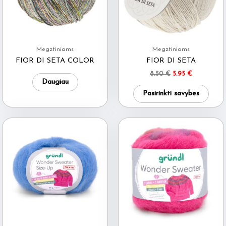
Megztiniams
Megztiniams
FIOR DI SETA COLOR
FIOR DI SETA
Original
Current
8.50
€
5.95
€
Daugiau
price
price
This
was:
is:
Pasirinkti savybes
8.50 €.
5.95 €.
produ
has
multi
varia
The
optio
may
be
chos
on