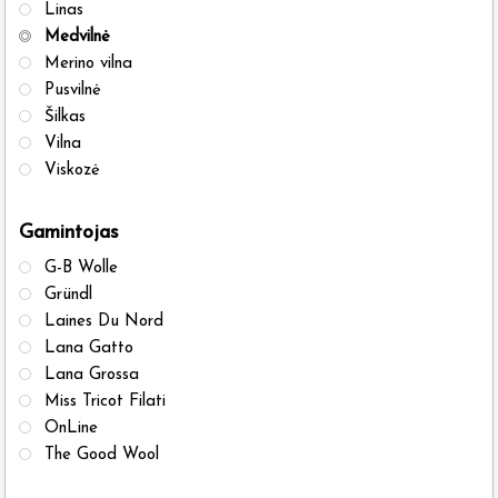
on
on
Linas
the
the
Medvilnė
Merino vilna
product
produ
Pusvilnė
page
page
Šilkas
Vilna
Viskozė
Gamintojas
G-B Wolle
Gründl
Laines Du Nord
Lana Gatto
Lana Grossa
Miss Tricot Filati
OnLine
The Good Wool