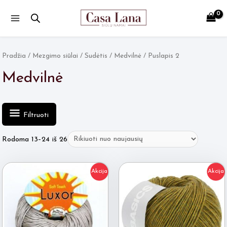
Main
Menu
Pradžia
/
Mezgimo siūlai
/
Sudėtis
/
Medvilnė
/ Puslapis 2
Medvilnė
Filtruoti
Rūšiuojama
Rodoma 13–24 iš 26
pagal
naujausią
Akcija
Akcija