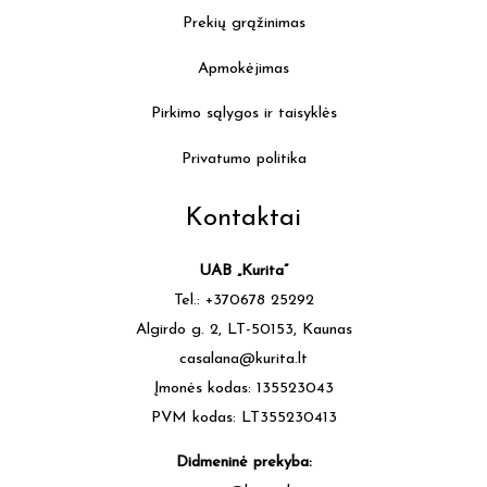
Prekių grąžinimas
Apmokėjimas
Pirkimo sąlygos ir taisyklės
Privatumo politika
Kontaktai
UAB „Kurita”
Tel.: +370678 25292
Algirdo g. 2, LT-50153, Kaunas
casalana@kurita.lt
Įmonės kodas: 135523043
PVM kodas: LT355230413
Didmeninė prekyba: