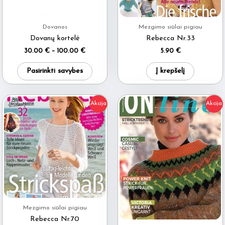
Dovanos
Mezgimo siūlai pigiau
Dovanų kortelė
Rebecca Nr.33
Price
30.00
€
–
100.00
€
5.90
€
range:
This
30.00 €
Pasirinkti savybes
Į krepšelį
through
product
100.00 €
has
Akcija
Akcija
multiple
variants.
The
options
may
be
chosen
on
Mezgimo siūlai pigiau
the
Rebecca Nr.70