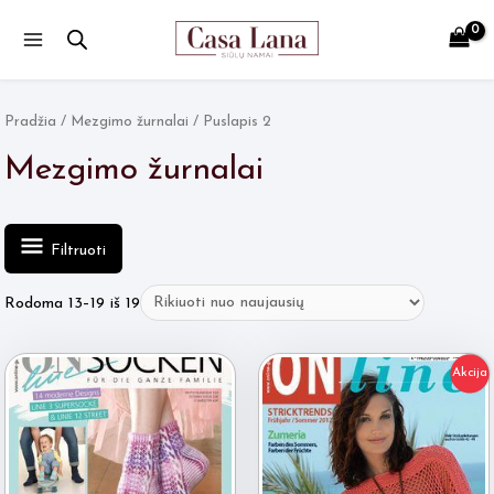
Main
Menu
Pradžia
/
Mezgimo žurnalai
/ Puslapis 2
Mezgimo žurnalai
Filtruoti
Rūšiuojama
Rodoma 13–19 iš 19
pagal
naujausią
Akcija