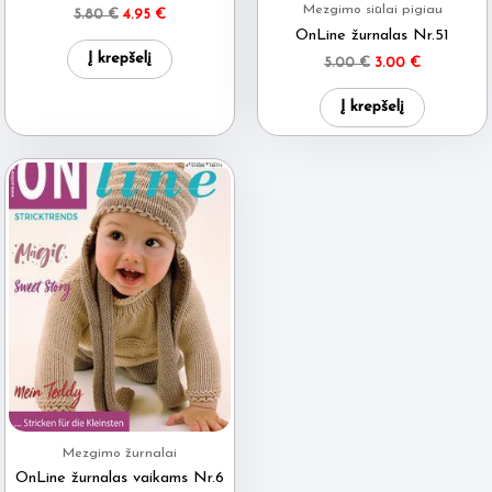
product
Mezgimo siūlai pigiau
Original
Current
5.80
€
4.95
€
price
price
OnLine žurnalas Nr.51
page
was:
is:
Į krepšelį
Original
Current
5.00
€
3.00
€
5.80 €.
4.95 €.
price
price
was:
is:
Į krepšelį
5.00 €.
3.00 €.
Mezgimo žurnalai
OnLine žurnalas vaikams Nr.6