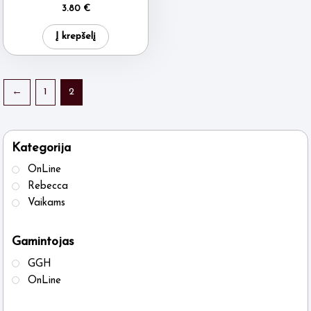
3.80
€
Į krepšelį
←
1
2
Kategorija
OnLine
Rebecca
Vaikams
Gamintojas
GGH
OnLine