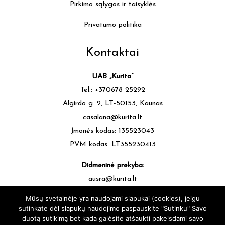
Pirkimo sąlygos ir taisyklės
Privatumo politika
Kontaktai
UAB „Kurita”
Tel.: +370678 25292
Algirdo g. 2, LT-50153, Kaunas
casalana@kurita.lt
Įmonės kodas: 135523043
PVM kodas: LT355230413
Didmeninė prekyba:
ausra@kurita.lt
tel.: +370677 64472
Mūsų svetainėje yra naudojami slapukai (cookies), jeigu
sutinkate dėl slapukų naudojimo paspauskite "Sutinku" Savo
duotą sutikimą bet kada galėsite atšaukti pakeisdami savo