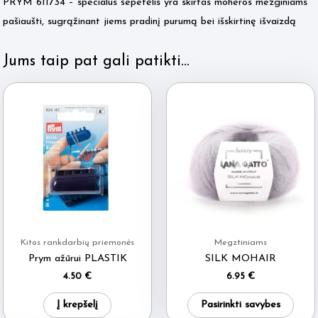
PRYM 611734 – specialus šepetėlis yra skirtas moheros mezginiams
pašiaušti, sugrąžinant jiems pradinį purumą bei išskirtinę išvaizdą
Jums taip pat gali patikti…
Kitos rankdarbių priemonės
Megztiniams
Prym ažūrui PLASTIK
SILK MOHAIR
4.50
€
6.95
€
This
Į krepšelį
Pasirinkti savybes
produ