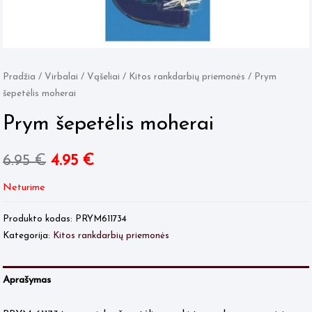
Pradžia
/
Virbalai / Vąšeliai
/
Kitos rankdarbių priemonės
/ Prym
šepetėlis moherai
Prym šepetėlis moherai
Original
Current
6.95
€
4.95
€
price
price
Neturime
was:
is:
Produkto kodas:
PRYM611734
Kategorija:
Kitos rankdarbių priemonės
6.95 €.
4.95 €.
Aprašymas