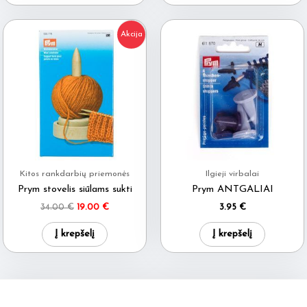
has
multi
Akcija
varia
The
optio
may
be
chos
on
Kitos rankdarbių priemonės
Ilgieji virbalai
the
Prym stovelis siūlams sukti
Prym ANTGALIAI
produ
Original
Current
34.00
€
19.00
€
3.95
€
price
price
page
was:
is:
Į krepšelį
Į krepšelį
34.00 €.
19.00 €.