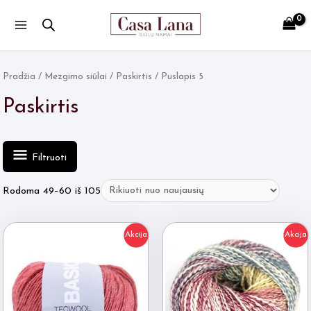
Main
Menu
Pradžia
/
Mezgimo siūlai
/
Paskirtis
/ Puslapis 5
Paskirtis
Filtruoti
Rūšiuojama
Rodoma 49–60 iš 105
pagal
naujausią
Akcija
Akcija