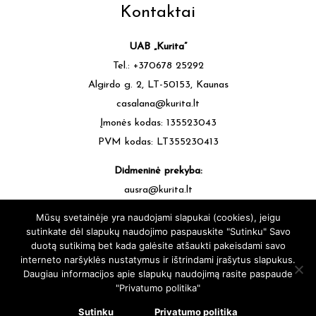
Kontaktai
UAB „Kurita”
Tel.: +370678 25292
Algirdo g. 2, LT-50153, Kaunas
casalana@kurita.lt
Įmonės kodas: 135523043
PVM kodas: LT355230413
Didmeninė prekyba:
ausra@kurita.lt
tel.: +370677 64472
Mūsų svetainėje yra naudojami slapukai (cookies), jeigu
sutinkate dėl slapukų naudojimo paspauskite "Sutinku" Savo
duotą sutikimą bet kada galėsite atšaukti pakeisdami savo
interneto naršyklės nustatymus ir ištrindami įrašytus slapukus.
Daugiau informacijos apie slapukų naudojimą rasite paspaude
"Privatumo politika"
casalana.lt - Siūlų Namai Kaune - Visos teisės saugomos © 2025 |
sukūrė:
svetainesideja.lt
Sutinku
Privatumo politika