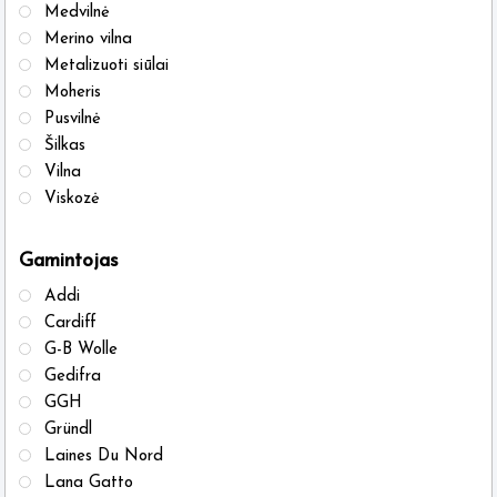
on
on
Medvilnė
the
the
Merino vilna
product
produ
Metalizuoti siūlai
Moheris
page
page
Pusvilnė
Šilkas
Vilna
Viskozė
Gamintojas
Addi
Cardiff
G-B Wolle
Gedifra
GGH
Gründl
Laines Du Nord
Lana Gatto