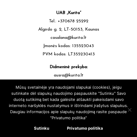
UAB „Kurita”
Tel.: +370678 25292
Algirdo g. 2, LT-50153, Kaunas
casalana@kurita.lt
Įmonės kodas: 135523043
PVM kodas: LT355230413
Didmeninė prekyba:
ausra@kurita.lt
tel.: +370677 64472
Mūsų svetainėje yra naudojami slapukai (cookies), jeigu
sutinkate dėl slapukų naudojimo paspauskite "Sutinku" Savo
duotą sutikimą bet kada galėsite atšaukti pakeisdami savo
interneto naršyklės nustatymus ir ištrindami įrašytus slapukus.
Daugiau informacijos apie slapukų naudojimą rasite paspaude
"Privatumo politika"
casalana.lt - Siūlų Namai Kaune - Visos teisės saugomos © 2025 |
sukūrė:
svetainesideja.lt
Sutinku
Privatumo politika