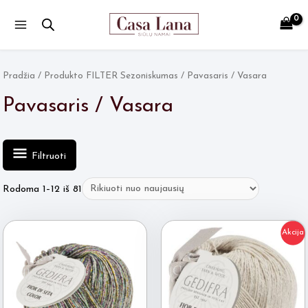
Main
Menu
Pradžia
/ Produkto FILTER Sezoniskumas / Pavasaris / Vasara
Pavasaris / Vasara
Filtruoti
Rūšiuojama
Rodoma 1–12 iš 81
pagal
naujausią
Akcija