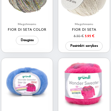
Megztiniams
Megztiniams
FIOR DI SETA COLOR
FIOR DI SETA
Original
Current
8.50
€
5.95
€
Daugiau
price
price
This
was:
is:
Pasirinkti savybes
8.50 €.
5.95 €.
produ
has
multi
varia
The
optio
may
be
chos
on