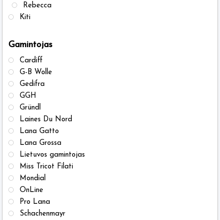
on
on
Rebecca
the
the
Kiti
product
produ
page
page
Gamintojas
Cardiff
G-B Wolle
Gedifra
GGH
Gründl
Laines Du Nord
Lana Gatto
Lana Grossa
Lietuvos gamintojas
Miss Tricot Filati
Mondial
OnLine
Pro Lana
Schachenmayr